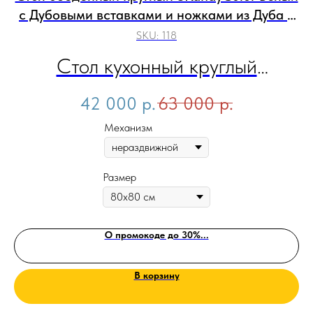
с Дубовыми вставками и ножками из Дуба в
белом цвете
SKU:
118
Стол кухонный круглый
SKandyColor Столешница
42 000
р.
63 000
р.
выполнена с эмалевым
Механизм
покрытием белого цвета и
Размер
вставками из натурального
шпона дуба. Ножки стола из
О промокоде до 30%...
Массива Дуба в белом цвете.
В корзину