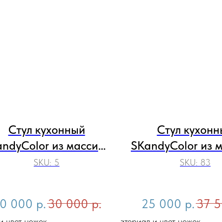
Стул кухонный
Стул кухонн
ndyColor из массива
SKandyColor из 
дерева с мягким
дерева с мяг
SKU:
5
SKU:
83
воротным сидением
поворотным си
0 000
р.
30 000
р.
25 000
р.
37 
и цвет ножек
Материал и цвет ножек