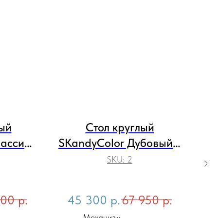
ый
Стол круглый
массива
SKandyColor Дубовый с
SK
ким
бирюзовыми торцами
SKU:
2
дением
п
000
р.
45 300
р.
67 950
р.
Механизм
Матер