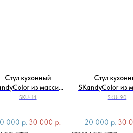
Стул кухонный
Стул кухонн
ndyColor из массива
SKandyColor из 
дерева с мягким
дерева с мяг
SKU:
14
SKU:
90
воротным сидением
поворотным си
0 000
р.
30 000
р.
20 000
р.
30 
и цвет ножек
Материал и цвет ножек