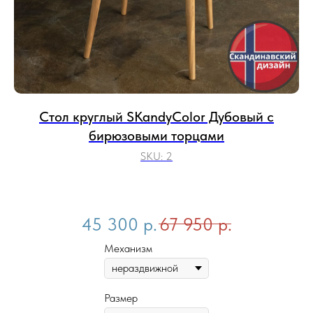
Стол круглый SKandyColor Дубовый с
бирюзовыми торцами
SKU:
2
45 300
р.
67 950
р.
Механизм
Размер